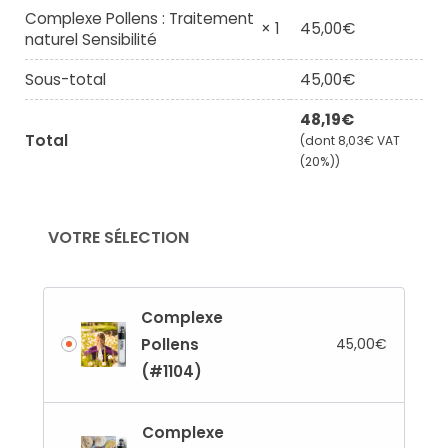
Complexe Pollens : Traitement
45,00
€
× 1
naturel Sensibilité
Sous-total
45,00
€
48,19
€
Total
(dont
8,03
€
VAT
(20%))
VOTRE SÉLECTION
Complexe
Pollens
45,00
€
(#1104)
Complexe