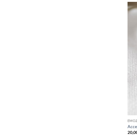
EMOZ
Accet
20,0