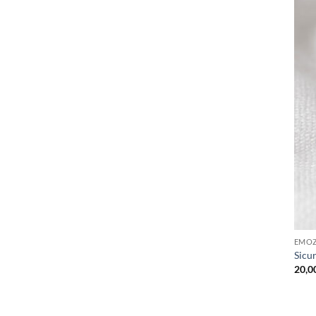
EMOZ
Sicu
20,0