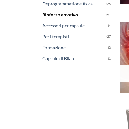
Deprogrammazione fisica
(28)
Rinforzo emotivo
(91)
Accessori per capsule
(4)
Per i terapisti
(27)
Formazione
(2)
Capsule di Bilan
(1)