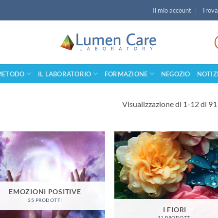
Il mio account
Trova
 METODO
IL LABORATORIO
FORMAZIONE
NEGOZIO
NOTIZ
Visualizzazione di 1-12 di 91 
EMOZIONI POSITIVE
35 PRODOTTI
I FIORI
11 PRODOTTI