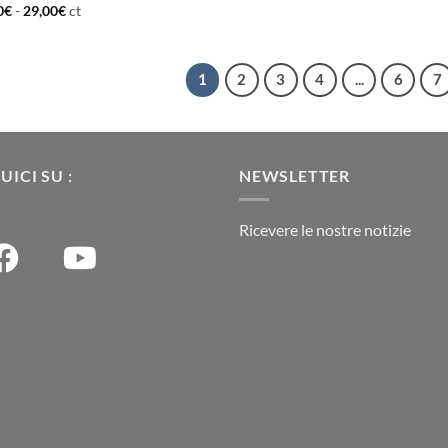
0
€
-
29,00
€
ct
1
2
3
4
...
6
7
UICI SU :
NEWSLETTER
Ricevere le nostre notizie