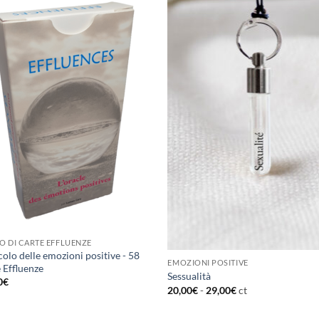
O DI CARTE EFFLUENZE
colo delle emozioni positive - 58
EMOZIONI POSITIVE
 Effluenze
Sessualità
0
€
20,00
€
-
29,00
€
ct