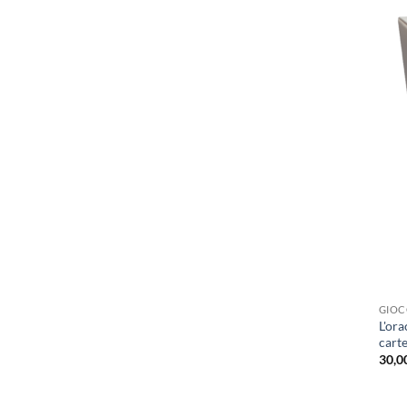
GIOC
L'ora
carte
30,0