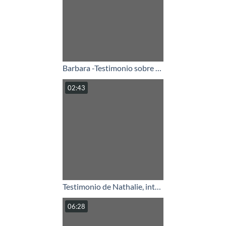
Barbara -Testimonio sobre su intolerancia a los pólenes - Opinión sobre Lumen Care Reinformación Vibratoria.mp4
02:43
Testimonio de Nathalie, intolerante al perfume y a los ácaros del polvo, después del tratamiento con homeopatía de contacto Lumen Care.
06:28