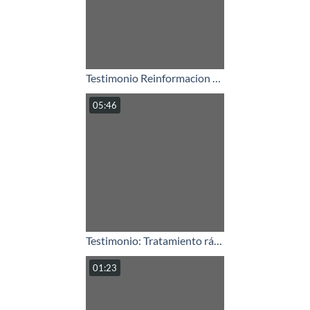
Testimonio Reinformacion Vibracional Gluten - Geneviève.mp4
05:46
Testimonio: Tratamiento rápido de la intolerancia al polen.mp4
01:23