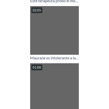
Este terapeuta probó el método Lumen Care en un cliente asmático: ¡descubra los resultados!
02:05
Maurane es intolerante a la piña y el kiwi, pero ahora puede comerlos sin problemas.
01:00