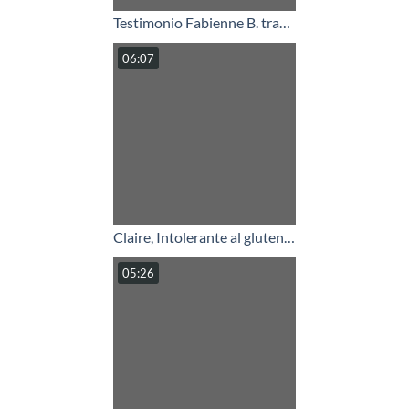
Testimonio Fabienne B. transmutación
06:07
Claire, Intolerante al gluten y al azúcar
05:26