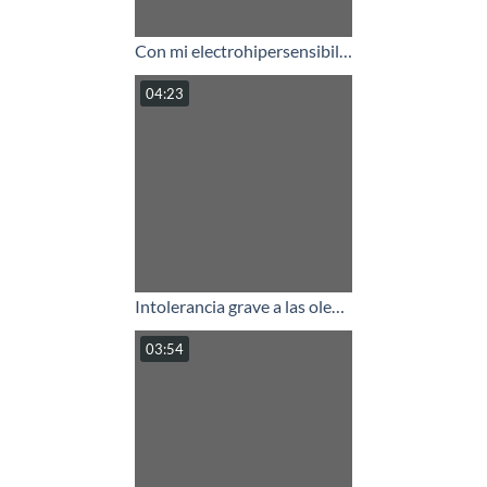
Con mi electrohipersensibilidad mi vida era un infierno.
04:23
Intolerancia grave a las oleaginosas: mi hijo ahora come pacanas
03:54