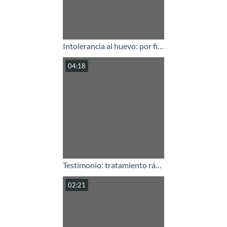
Intolerancia al huevo: por fin mi hijo puede comerlo.
04:18
Testimonio: tratamiento rápido de la intolerancia o sensibilidad al gluten.mp4
02:21