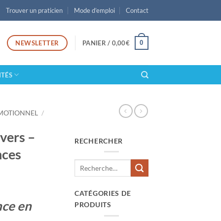
Trouver un praticien
Mode d’emploi
Contact
NEWSLETTER
0
PANIER /
0,00
€
ITÉS
MOTIONNEL
/
ivers –
RECHERCHER
nces
CATÉGORIES DE
nce en
PRODUITS